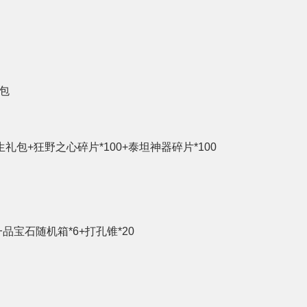
包
生礼包+狂野之心碎片*100+泰坦神器碎片*100
一品宝石随机箱*6+打孔锥*20