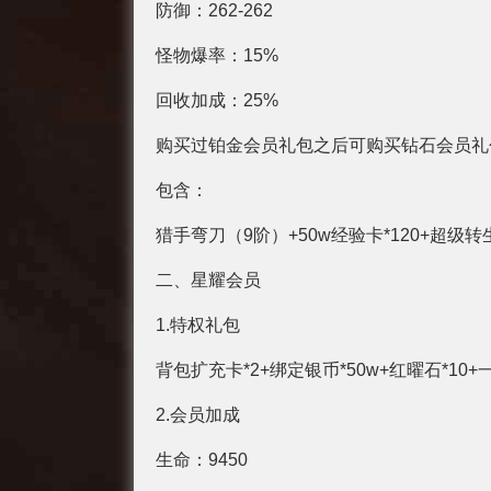
防御：262-262
怪物爆率：15%
回收加成：25%
购买过铂金会员礼包之后可购买钻石会员礼
包含：
猎手弯刀（9阶）+50w经验卡*120+超级转
二、星耀会员
1.特权礼包
背包扩充卡*2+绑定银币*50w+红曜石*10+
2.会员加成
生命：9450