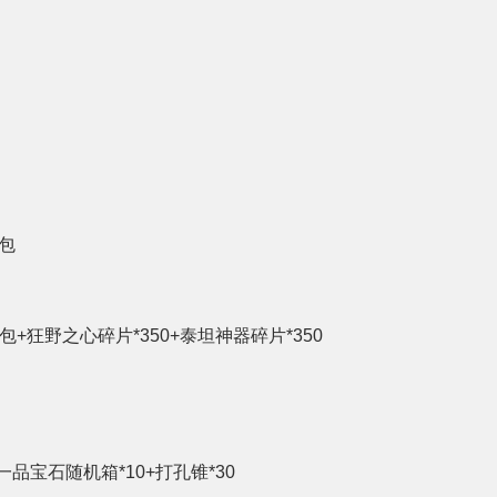
包
包+狂野之心碎片*350+泰坦神器碎片*350
一品宝石随机箱*10+打孔锥*30