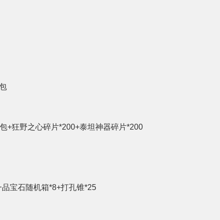
包
包+狂野之心碎片*200+泰坦神器碎片*200
一品宝石随机箱*8+打孔锥*25